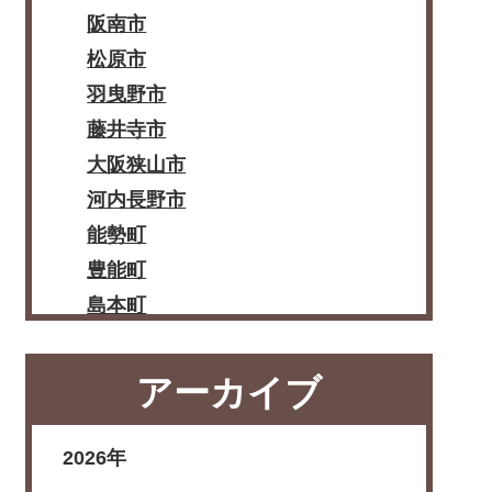
阪南市
松原市
羽曳野市
藤井寺市
大阪狭山市
河内長野市
能勢町
豊能町
島本町
忠岡町
熊取町
アーカイブ
田尻町
岬町
2026年
太子町