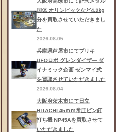
大阪府高槻市にて記念メダル
国体 オリンピックなど4.2kg
分を買取させていただきまし
た
2026.08.05
兵庫県芦屋市にてブリキ
UFOロボ グレンダイザ― ダ
イナミック企画 ゼンマイ式
を買取させていただきました
2026.08.04
大阪府茨木市にて日立
HITACHI 45ｍｍ常圧ピン釘
打ち機 NP45Aを買取させて
いただきました