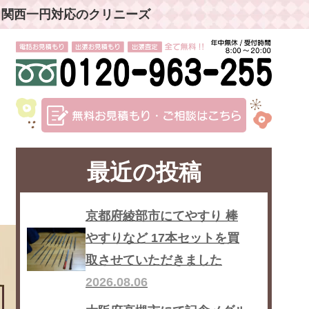
」関西一円対応のクリニーズ
最近の投稿
京都府綾部市にてやすり 棒
やすりなど 17本セットを買
取させていただきました
2026.08.06