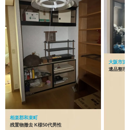
大阪市淀
遺品整理 
相楽郡和束町
残置物撤去 K様50代男性