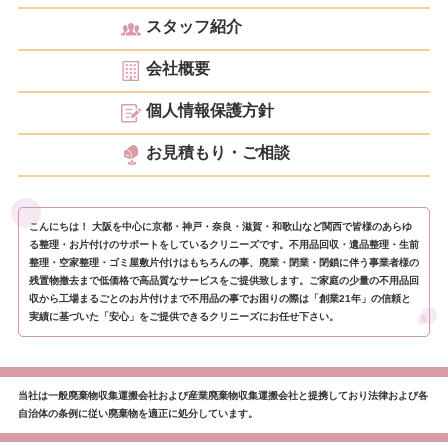
スタッフ紹介
会社概要
個人情報保護方針
お見積もり・ご相談
こんにちは！ 大阪を中心に京都・神戸・奈良・滋賀・和歌山など関西で皆様のあらゆ
る整理・お片付けのサポートをしているクリニーズです。不用品回収・遺品整理・生前
整理・空家整理・ゴミ屋敷片付けはもちろんの事、廃業・閉業・閉鎖に伴う事業者様の
残置物撤去まで低価格で高品質なサービスをご提供致します。ご家庭の少量の不用品回
収から工場まるごとのお片付けまで不用品の事でお困りの際は「創業21年」の信頼と
実績に基づいた「安心」をご提供できるクリニーズにお任せ下さい。
当社は一般廃棄物収集運搬会社および産業廃棄物収集運搬会社と提携しており法律および各
自治体の条例に従い廃棄物を適正に処分しています。