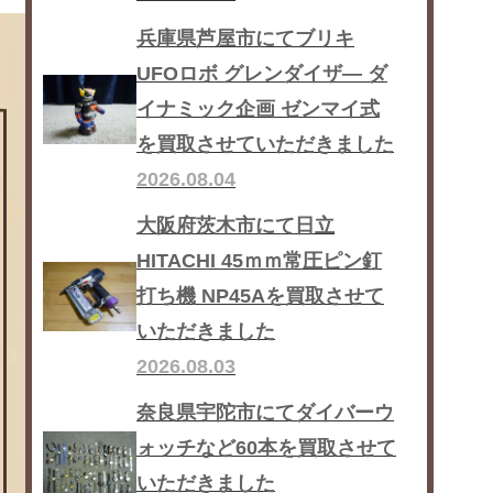
兵庫県芦屋市にてブリキ
UFOロボ グレンダイザ― ダ
イナミック企画 ゼンマイ式
を買取させていただきました
2026.08.04
大阪府茨木市にて日立
HITACHI 45ｍｍ常圧ピン釘
打ち機 NP45Aを買取させて
いただきました
2026.08.03
奈良県宇陀市にてダイバーウ
ォッチなど60本を買取させて
いただきました