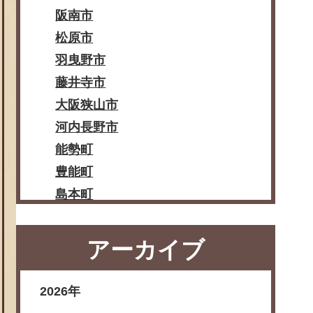
阪南市
松原市
羽曳野市
藤井寺市
大阪狭山市
河内長野市
能勢町
豊能町
島本町
忠岡町
熊取町
アーカイブ
田尻町
岬町
2026年
太子町