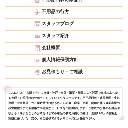
不用品の行方
スタッフブログ
スタッフ紹介
会社概要
個人情報保護方針
お見積もり・ご相談
こんにちは！ 大阪を中心に京都・神戸・奈良・滋賀・和歌山など関西で皆様のあらゆ
る整理・お片付けのサポートをしているクリニーズです。不用品回収・遺品整理・生前
整理・空家整理・ゴミ屋敷片付けはもちろんの事、廃業・閉業・閉鎖に伴う事業者様の
残置物撤去まで低価格で高品質なサービスをご提供致します。ご家庭の少量の不用品回
収から工場まるごとのお片付けまで不用品の事でお困りの際は「創業21年」の信頼と
実績に基づいた「安心」をご提供できるクリニーズにお任せ下さい。