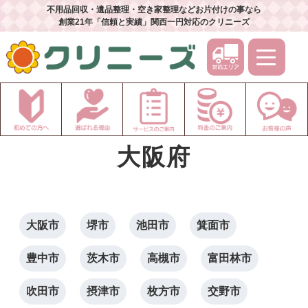
不用品回収・遺品整理・空き家整理などお片付けの事なら
創業21年「信頼と実績」関西一円対応のクリニーズ
大阪府
大阪市
堺市
池田市
箕面市
豊中市
茨木市
高槻市
富田林市
吹田市
摂津市
枚方市
交野市