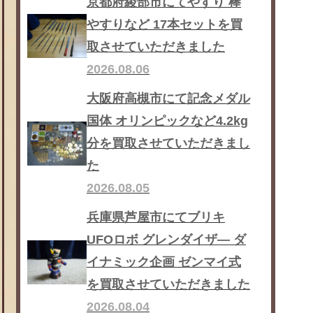
京都府綾部市にてやすり 棒
やすりなど 17本セットを買
取させていただきました
2026.08.06
大阪府高槻市にて記念メダル
国体 オリンピックなど4.2kg
分を買取させていただきまし
た
2026.08.05
兵庫県芦屋市にてブリキ
UFOロボ グレンダイザ― ダ
イナミック企画 ゼンマイ式
を買取させていただきました
2026.08.04