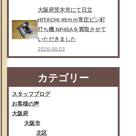
大阪府茨木市にて日立
HITACHI 45ｍｍ常圧ピン釘
打ち機 NP45Aを買取させて
いただきました
2026.08.03
カテゴリー
スタッフブログ
お客様の声
大阪府
大阪市
北区