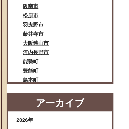
阪南市
松原市
羽曳野市
藤井寺市
大阪狭山市
河内長野市
能勢町
豊能町
島本町
忠岡町
熊取町
アーカイブ
田尻町
岬町
2026年
太子町