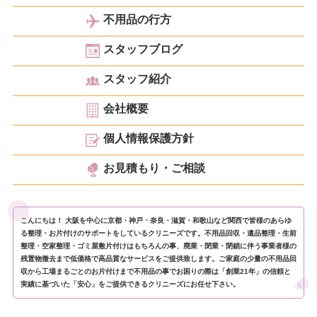
不用品の行方
スタッフブログ
スタッフ紹介
会社概要
個人情報保護方針
お見積もり・ご相談
こんにちは！ 大阪を中心に京都・神戸・奈良・滋賀・和歌山など関西で皆様のあらゆ
る整理・お片付けのサポートをしているクリニーズです。不用品回収・遺品整理・生前
整理・空家整理・ゴミ屋敷片付けはもちろんの事、廃業・閉業・閉鎖に伴う事業者様の
残置物撤去まで低価格で高品質なサービスをご提供致します。ご家庭の少量の不用品回
収から工場まるごとのお片付けまで不用品の事でお困りの際は「創業21年」の信頼と
実績に基づいた「安心」をご提供できるクリニーズにお任せ下さい。