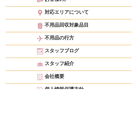
対応エリアについて
不用品回収対象品目
不用品の行方
スタッフブログ
スタッフ紹介
会社概要
個人情報保護方針
お見積もり・ご相談
こんにちは！ 大阪を中心に京都・神戸・奈良・滋賀・和歌山など関西で皆様のあらゆ
る整理・お片付けのサポートをしているクリニーズです。不用品回収・遺品整理・生前
整理・空家整理・ゴミ屋敷片付けはもちろんの事、廃業・閉業・閉鎖に伴う事業者様の