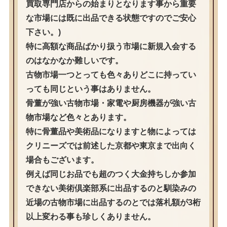
買取専門店からの始まりとなります事から重要
な市場には既に出品できる状態ですのでご安心
下さい。)
特に高額な商品ばかり扱う市場に新規入会する
のはなかなか難しいです。
古物市場一つとっても色々ありどこに持ってい
っても同じという事はありません。
骨董が強い古物市場・家電や厨房機器が強い古
物市場など色々とあります。
特に骨董品や美術品になりますと物によっては
クリニーズでは前述した京都や東京まで出向く
場合もございます。
例えば同じお品でも超のつく大金持ちしか参加
できない美術倶楽部系に出品するのと馴染みの
近場の古物市場に出品するのとでは落札額が3桁
以上変わる事も珍しくありません。