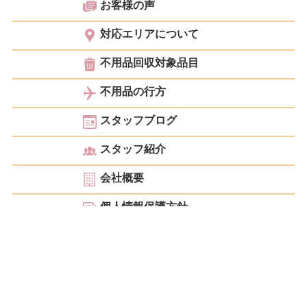
お客様の声
対応エリアについて
不用品回収対象品目
不用品の行方
スタッフブログ
スタッフ紹介
会社概要
個人情報保護方針
お見積もり・ご相談
こんにちは！ 大阪を中心に京都・神戸・奈良・滋賀・和歌山など関西で皆様のあらゆ
る整理・お片付けのサポートをしているクリニーズです。不用品回収・遺品整理・生前