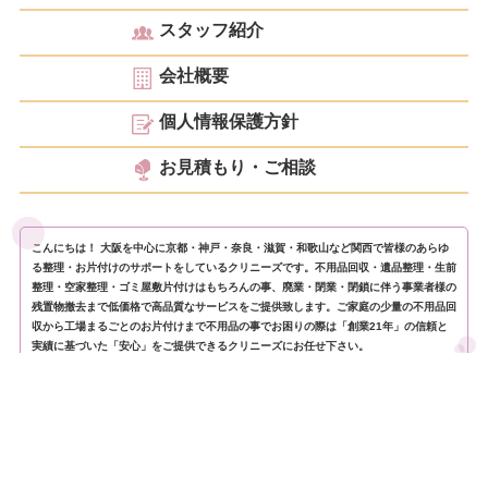
スタッフ紹介
会社概要
個人情報保護方針
お見積もり・ご相談
こんにちは！ 大阪を中心に京都・神戸・奈良・滋賀・和歌山など関西で皆様のあらゆ
る整理・お片付けのサポートをしているクリニーズです。不用品回収・遺品整理・生前
整理・空家整理・ゴミ屋敷片付けはもちろんの事、廃業・閉業・閉鎖に伴う事業者様の
残置物撤去まで低価格で高品質なサービスをご提供致します。ご家庭の少量の不用品回
収から工場まるごとのお片付けまで不用品の事でお困りの際は「創業21年」の信頼と
実績に基づいた「安心」をご提供できるクリニーズにお任せ下さい。
当社は一般廃棄物収集運搬会社および産業廃棄物収集運搬会社と提携しており法律および各
自治体の条例に従い廃棄物を適正に処分しています。