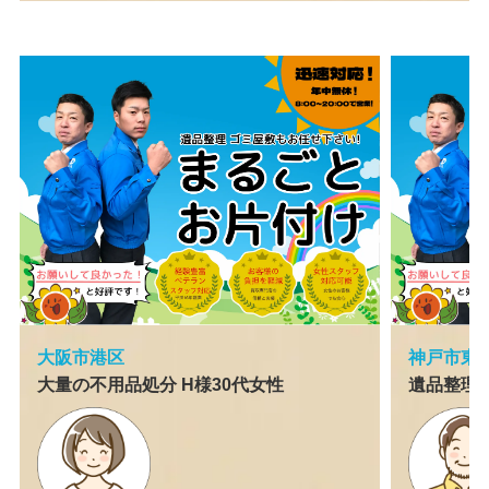
大阪市港区
神戸市東
大量の不用品処分 H様30代女性
遺品整理 