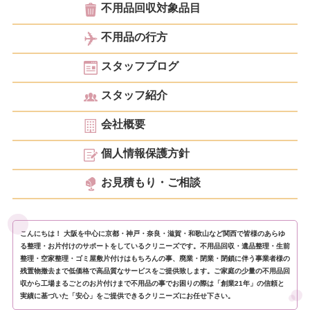
不用品回収対象品目
不用品の行方
スタッフブログ
スタッフ紹介
会社概要
個人情報保護方針
お見積もり・ご相談
こんにちは！ 大阪を中心に京都・神戸・奈良・滋賀・和歌山など関西で皆様のあらゆ
る整理・お片付けのサポートをしているクリニーズです。不用品回収・遺品整理・生前
整理・空家整理・ゴミ屋敷片付けはもちろんの事、廃業・閉業・閉鎖に伴う事業者様の
残置物撤去まで低価格で高品質なサービスをご提供致します。ご家庭の少量の不用品回
収から工場まるごとのお片付けまで不用品の事でお困りの際は「創業21年」の信頼と
実績に基づいた「安心」をご提供できるクリニーズにお任せ下さい。