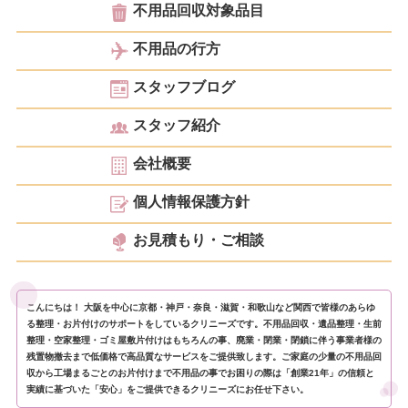
不用品回収対象品目
不用品の行方
スタッフブログ
スタッフ紹介
会社概要
個人情報保護方針
お見積もり・ご相談
こんにちは！ 大阪を中心に京都・神戸・奈良・滋賀・和歌山など関西で皆様のあらゆ
る整理・お片付けのサポートをしているクリニーズです。不用品回収・遺品整理・生前
整理・空家整理・ゴミ屋敷片付けはもちろんの事、廃業・閉業・閉鎖に伴う事業者様の
残置物撤去まで低価格で高品質なサービスをご提供致します。ご家庭の少量の不用品回
収から工場まるごとのお片付けまで不用品の事でお困りの際は「創業21年」の信頼と
実績に基づいた「安心」をご提供できるクリニーズにお任せ下さい。