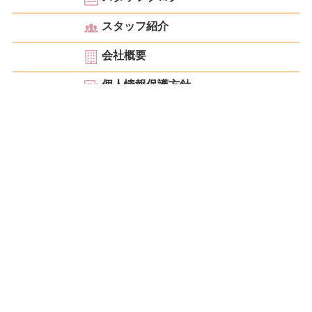
スタッフ紹介
会社概要
個人情報保護方針
お見積もり・ご相談
こんにちは！ 大阪を中心に京都・神戸・奈良・滋賀・和歌山など関西で皆様のあらゆ
る整理・お片付けのサポートをしているクリニーズです。不用品回収・遺品整理・生前
整理・空家整理・ゴミ屋敷片付けはもちろんの事、廃業・閉業・閉鎖に伴う事業者様の
残置物撤去まで低価格で高品質なサービスをご提供致します。ご家庭の少量の不用品回
収から工場まるごとのお片付けまで不用品の事でお困りの際は「創業21年」の信頼と
実績に基づいた「安心」をご提供できるクリニーズにお任せ下さい。
当社は一般廃棄物収集運搬会社および産業廃棄物収集運搬会社と提携しており法律および各
自治体の条例に従い廃棄物を適正に処分しています。