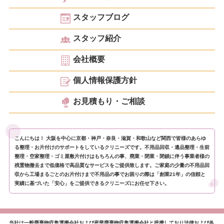
スタッフブログ
スタッフ紹介
会社概要
個人情報保護方針
お見積もり・ご相談
こんにちは！ 大阪を中心に京都・神戸・奈良・滋賀・和歌山など関西で皆様のあらゆ
る整理・お片付けのサポートをしているクリニーズです。不用品回収・遺品整理・生前
整理・空家整理・ゴミ屋敷片付けはもちろんの事、廃業・閉業・閉鎖に伴う事業者様の
残置物撤去まで低価格で高品質なサービスをご提供致します。ご家庭の少量の不用品回
収から工場まるごとのお片付けまで不用品の事でお困りの際は「創業21年」の信頼と
実績に基づいた「安心」をご提供できるクリニーズにお任せ下さい。
当社は一般廃棄物収集運搬会社および産業廃棄物収集運搬会社と提携しており法律および各