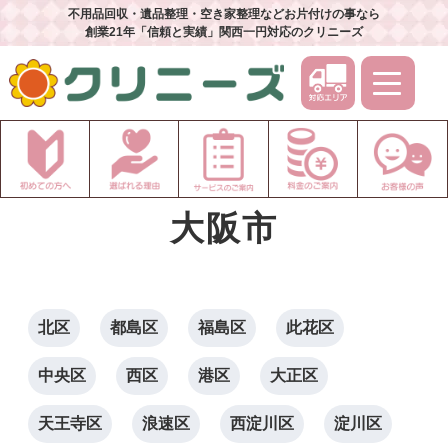
不用品回収・遺品整理・空き家整理などお片付けの事なら
創業21年「信頼と実績」関西一円対応のクリニーズ
大阪市
北区
都島区
福島区
此花区
中央区
西区
港区
大正区
天王寺区
浪速区
西淀川区
淀川区