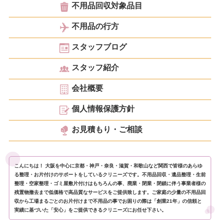
不用品回収対象品目
不用品の行方
スタッフブログ
スタッフ紹介
会社概要
個人情報保護方針
お見積もり・ご相談
こんにちは！ 大阪を中心に京都・神戸・奈良・滋賀・和歌山など関西で皆様のあらゆ
る整理・お片付けのサポートをしているクリニーズです。不用品回収・遺品整理・生前
整理・空家整理・ゴミ屋敷片付けはもちろんの事、廃業・閉業・閉鎖に伴う事業者様の
残置物撤去まで低価格で高品質なサービスをご提供致します。ご家庭の少量の不用品回
収から工場まるごとのお片付けまで不用品の事でお困りの際は「創業21年」の信頼と
実績に基づいた「安心」をご提供できるクリニーズにお任せ下さい。