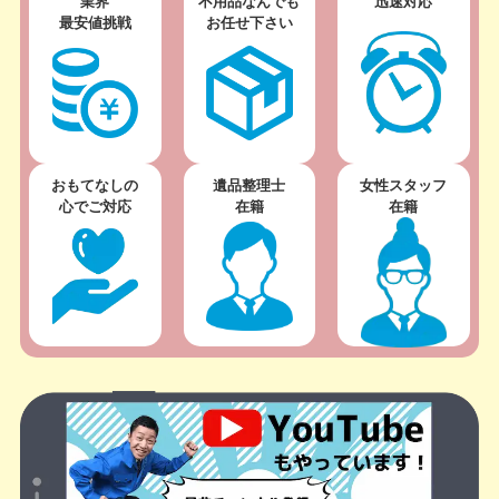
業界
不用品なんでも
迅速対応
最安値挑戦
お任せ下さい
おもてなしの
遺品整理士
女性スタッフ
心でご対応
在籍
在籍