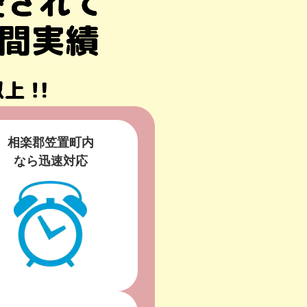
相楽郡笠置町内
なら迅速対応