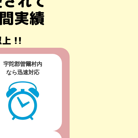
宇陀郡曽爾村内
なら迅速対応