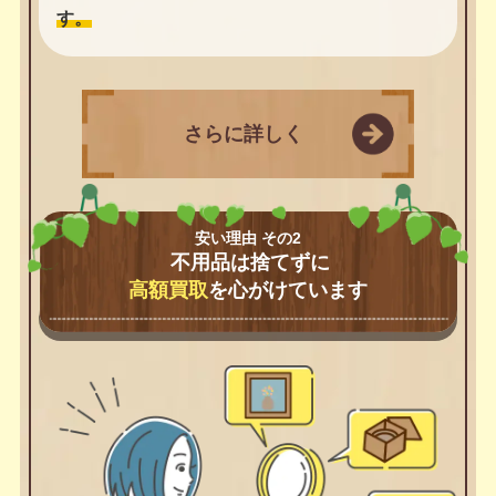
す。
さらに詳しく
安い理由 その2
不用品は捨てずに
高額買取
を心がけています