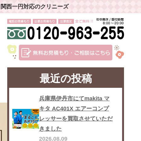
」関西一円対応のクリニーズ
最近の投稿
兵庫県伊丹市にてmakita マ
キタ AC401X エアーコンプ
レッサーを買取させていただ
きました
2026.08.09