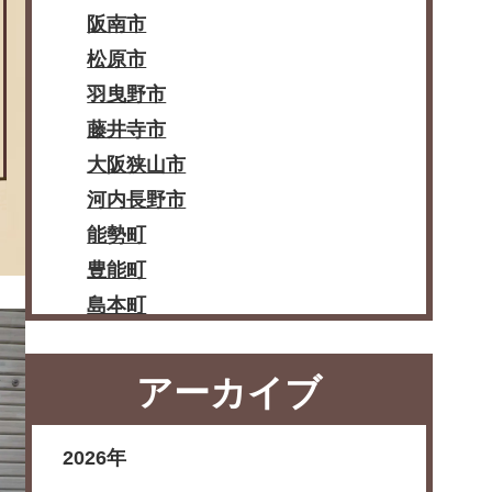
阪南市
松原市
羽曳野市
藤井寺市
大阪狭山市
河内長野市
能勢町
豊能町
島本町
忠岡町
熊取町
アーカイブ
田尻町
岬町
2026年
太子町