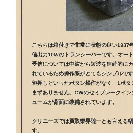
こちらは箱付きで非常に状態の良い1987
信出力10Wのトランシーバーです。オー
受信については中波から短波を連続的に
れているため操作系がとてもシンプルで
短押しといったボタン操作がなく、1ボタ
まずありません。CWのセミブレークイン
ュームが背面に装備されています。
クリニーズでは買取業界随一とも言える
す。