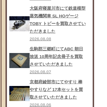
大阪府寝屋川市にて鉄道模型
蒸気機関車 SL HOゲージ
TOBY トビーを買取させてい
ただきました
2026.08.08
生駒郡三郷町にてABC 朝日
放送 10周年記念冊子を買取
させていただきました
2026.08.07
京都府綾部市にてやすり 棒
やすりなど 17本セットを買
取させていただきました
2026.08.06