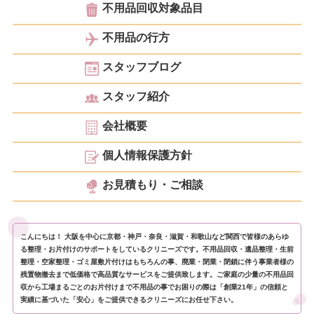
不用品回収対象品目
不用品の行方
スタッフブログ
スタッフ紹介
会社概要
個人情報保護方針
お見積もり・ご相談
こんにちは！ 大阪を中心に京都・神戸・奈良・滋賀・和歌山など関西で皆様のあらゆ
る整理・お片付けのサポートをしているクリニーズです。不用品回収・遺品整理・生前
整理・空家整理・ゴミ屋敷片付けはもちろんの事、廃業・閉業・閉鎖に伴う事業者様の
残置物撤去まで低価格で高品質なサービスをご提供致します。ご家庭の少量の不用品回
収から工場まるごとのお片付けまで不用品の事でお困りの際は「創業21年」の信頼と
実績に基づいた「安心」をご提供できるクリニーズにお任せ下さい。