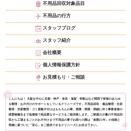
不用品回収対象品目
不用品の行方
スタッフブログ
スタッフ紹介
会社概要
個人情報保護方針
お見積もり・ご相談
こんにちは！ 大阪を中心に京都・神戸・奈良・滋賀・和歌山など関西で皆様のあらゆ
る整理・お片付けのサポートをしているクリニーズです。不用品回収・遺品整理・生前
整理・空家整理・ゴミ屋敷片付けはもちろんの事、廃業・閉業・閉鎖に伴う事業者様の
残置物撤去まで低価格で高品質なサービスをご提供致します。ご家庭の少量の不用品回
収から工場まるごとのお片付けまで不用品の事でお困りの際は「創業21年」の信頼と
実績に基づいた「安心」をご提供できるクリニーズにお任せ下さい。