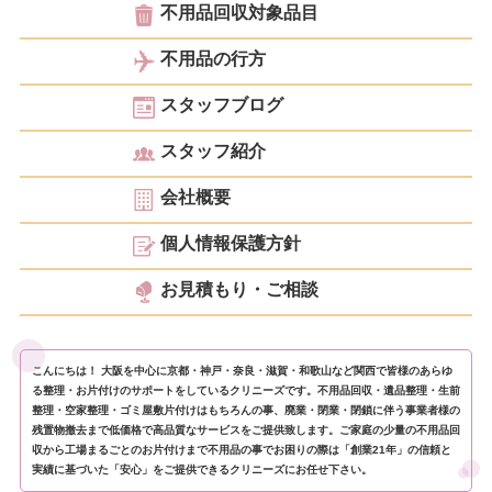
不用品回収対象品目
不用品の行方
スタッフブログ
スタッフ紹介
会社概要
個人情報保護方針
お見積もり・ご相談
こんにちは！ 大阪を中心に京都・神戸・奈良・滋賀・和歌山など関西で皆様のあらゆ
る整理・お片付けのサポートをしているクリニーズです。不用品回収・遺品整理・生前
整理・空家整理・ゴミ屋敷片付けはもちろんの事、廃業・閉業・閉鎖に伴う事業者様の
残置物撤去まで低価格で高品質なサービスをご提供致します。ご家庭の少量の不用品回
収から工場まるごとのお片付けまで不用品の事でお困りの際は「創業21年」の信頼と
実績に基づいた「安心」をご提供できるクリニーズにお任せ下さい。