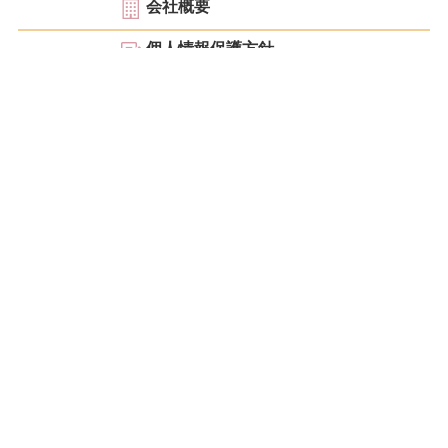
会社概要
個人情報保護方針
お見積もり・ご相談
こんにちは！ 大阪を中心に京都・神戸・奈良・滋賀・和歌山など関西で皆様のあらゆ
る整理・お片付けのサポートをしているクリニーズです。不用品回収・遺品整理・生前
整理・空家整理・ゴミ屋敷片付けはもちろんの事、廃業・閉業・閉鎖に伴う事業者様の
残置物撤去まで低価格で高品質なサービスをご提供致します。ご家庭の少量の不用品回
収から工場まるごとのお片付けまで不用品の事でお困りの際は「創業21年」の信頼と
実績に基づいた「安心」をご提供できるクリニーズにお任せ下さい。
当社は一般廃棄物収集運搬会社および産業廃棄物収集運搬会社と提携しており法律および各
自治体の条例に従い廃棄物を適正に処分しています。
Copyright © 2026 クリニーズ All Rights Reserved.