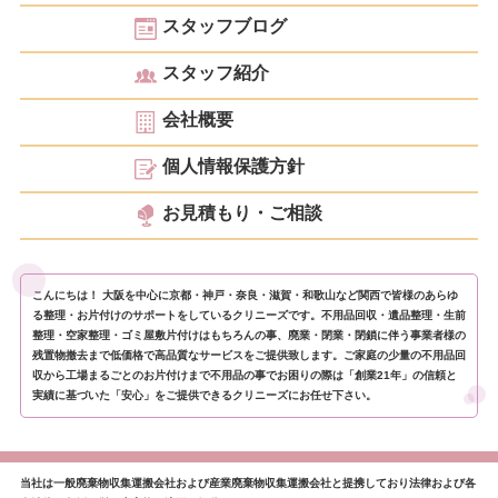
スタッフブログ
スタッフ紹介
会社概要
個人情報保護方針
お見積もり・ご相談
こんにちは！ 大阪を中心に京都・神戸・奈良・滋賀・和歌山など関西で皆様のあらゆ
る整理・お片付けのサポートをしているクリニーズです。不用品回収・遺品整理・生前
整理・空家整理・ゴミ屋敷片付けはもちろんの事、廃業・閉業・閉鎖に伴う事業者様の
残置物撤去まで低価格で高品質なサービスをご提供致します。ご家庭の少量の不用品回
収から工場まるごとのお片付けまで不用品の事でお困りの際は「創業21年」の信頼と
実績に基づいた「安心」をご提供できるクリニーズにお任せ下さい。
当社は一般廃棄物収集運搬会社および産業廃棄物収集運搬会社と提携しており法律および各