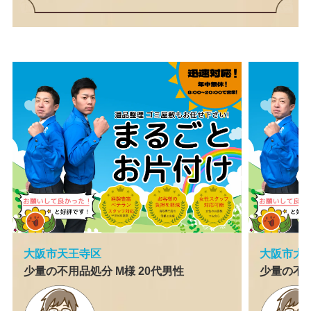
大阪市天王寺区
大阪市大
少量の不用品処分 M様 20代男性
少量の不用