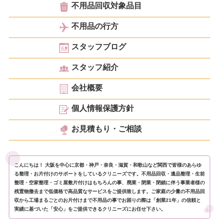
不用品回収対象品目
不用品の行方
スタッフブログ
スタッフ紹介
会社概要
個人情報保護方針
お見積もり・ご相談
こんにちは！ 大阪を中心に京都・神戸・奈良・滋賀・和歌山など関西で皆様のあらゆ
る整理・お片付けのサポートをしているクリニーズです。不用品回収・遺品整理・生前
整理・空家整理・ゴミ屋敷片付けはもちろんの事、廃業・閉業・閉鎖に伴う事業者様の
残置物撤去まで低価格で高品質なサービスをご提供致します。ご家庭の少量の不用品回
収から工場まるごとのお片付けまで不用品の事でお困りの際は「創業21年」の信頼と
実績に基づいた「安心」をご提供できるクリニーズにお任せ下さい。