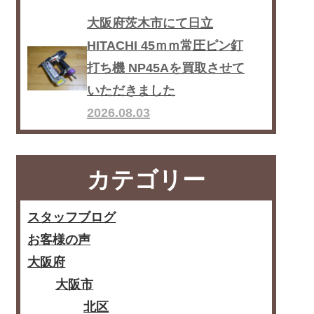
大阪府茨木市にて日立
HITACHI 45ｍｍ常圧ピン釘
打ち機 NP45Aを買取させて
いただきました
2026.08.03
カテゴリー
スタッフブログ
お客様の声
大阪府
大阪市
北区