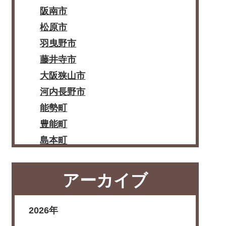
阪南市
松原市
羽曳野市
藤井寺市
大阪狭山市
河内長野市
能勢町
豊能町
島本町
忠岡町
熊取町
アーカイブ
田尻町
岬町
2026年
太子町