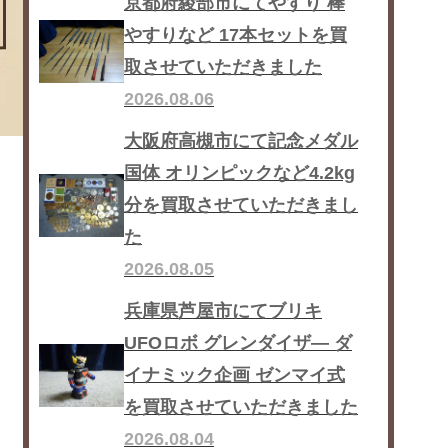
京都府綾部市にてやすり 棒
やすりなど 17本セットを買
取させていただきました
2026.08.06
大阪府高槻市にて記念メダル
国体 オリンピックなど4.2kg
分を買取させていただきまし
た
2026.08.05
兵庫県芦屋市にてブリキ
UFOロボ グレンダイザ― ダ
イナミック企画 ゼンマイ式
を買取させていただきました
2026.08.04