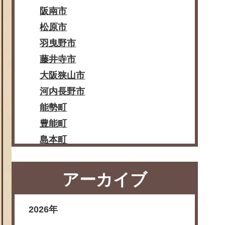
阪南市
松原市
羽曳野市
藤井寺市
大阪狭山市
河内長野市
能勢町
豊能町
島本町
忠岡町
熊取町
アーカイブ
田尻町
岬町
2026年
太子町