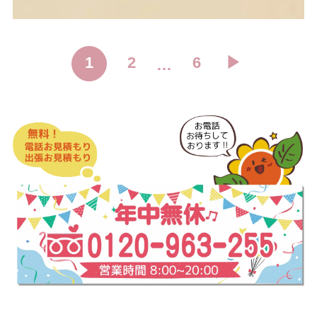
1
2
6
▶︎
…