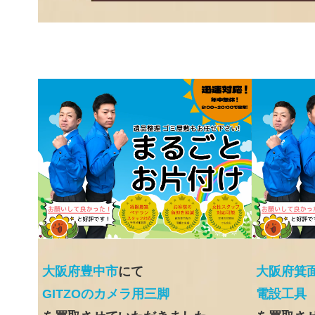
大阪府豊中市
にて
大阪府箕
GITZOのカメラ用三脚
電設工具