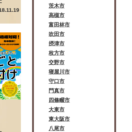
た
茨木市
18.11.19
高槻市
富田林市
吹田市
摂津市
枚方市
交野市
寝屋川市
守口市
門真市
四條畷市
大東市
東大阪市
八尾市
た