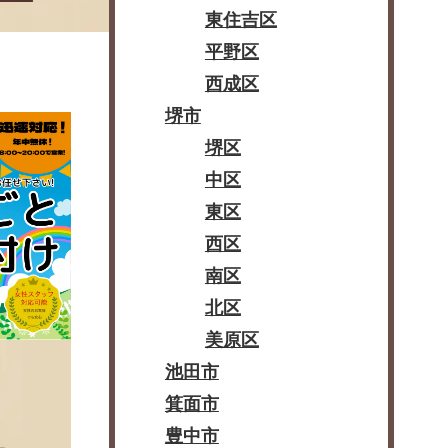
東住吉区
平野区
西成区
堺市
堺区
中区
東区
西区
南区
北区
美原区
池田市
箕面市
豊中市