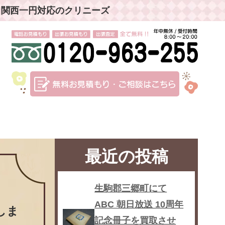
」関西一円対応のクリニーズ
最近の投稿
生駒郡三郷町にて
ABC 朝日放送 10周年
しま
記念冊子を買取させ