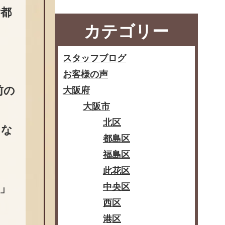
ご都
カテゴリー
ま
スタッフブログ
お客様の声
前の
大阪府
大阪市
。
北区
きな
都島区
福島区
此花区
中央区
」
西区
港区