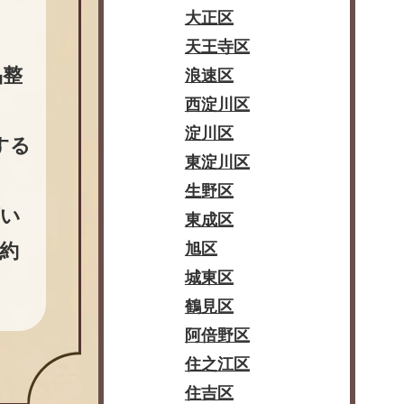
大正区
。
天王寺区
品整
浪速区
西淀川区
淀川区
する
東淀川区
生野区
頂い
東成区
約
旭区
城東区
鶴見区
阿倍野区
住之江区
住吉区