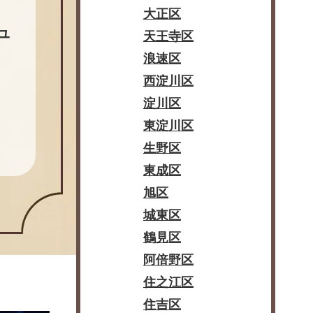
大正区
ュ
天王寺区
浪速区
西淀川区
淀川区
東淀川区
生野区
東成区
旭区
城東区
鶴見区
阿倍野区
住之江区
住吉区