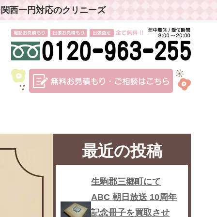
」関西一円対応のクリニーズ
最近の投稿
生駒郡三郷町にて
ABC 朝日放送 10周年
記念冊子を買取させ