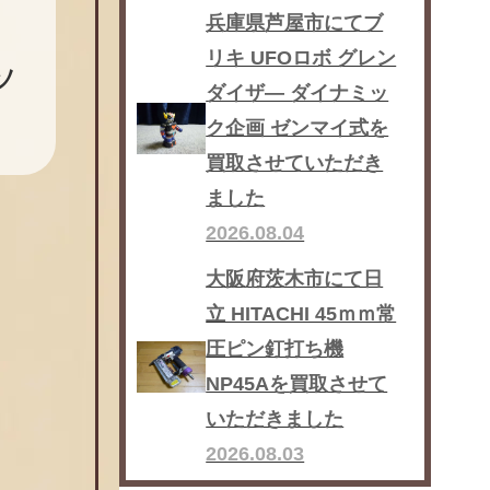
兵庫県芦屋市にてブ
リキ UFOロボ グレン
ソ
ダイザ― ダイナミッ
ク企画 ゼンマイ式を
買取させていただき
ました
2026.08.04
大阪府茨木市にて日
立 HITACHI 45ｍｍ常
圧ピン釘打ち機
NP45Aを買取させて
いただきました
2026.08.03