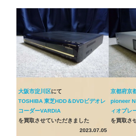
大阪市淀川区
にて
京都府京
TOSHIBA 東芝HDD＆DVDビデオレ
pionee
コーダーVARDIA
ィオプレ
を買取させていただきました
を買取さ
2023.07.05