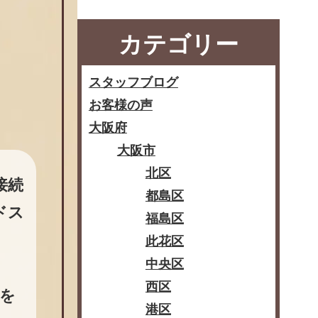
カテゴリー
スタッフブログ
お客様の声
大阪府
大阪市
北区
接続
都島区
ードス
福島区
此花区
中央区
西区
を
港区