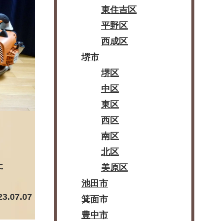
東住吉区
平野区
西成区
堺市
堺区
中区
東区
西区
南区
北区
た
美原区
池田市
23.07.07
箕面市
豊中市