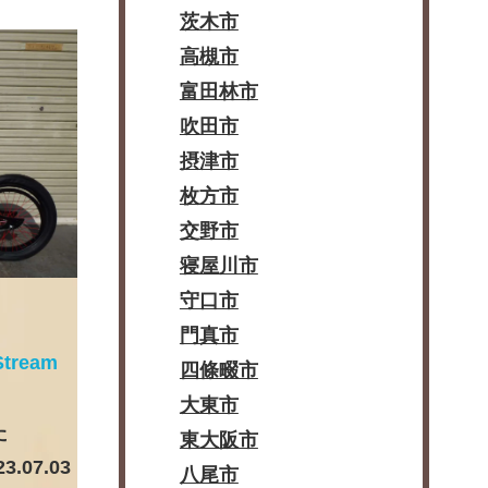
茨木市
高槻市
富田林市
吹田市
摂津市
枚方市
交野市
寝屋川市
守口市
門真市
tream
四條畷市
大東市
た
東大阪市
23.07.03
八尾市