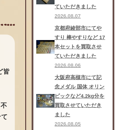
ていただきました
2026.08.07
京都府綾部市にてや
すり 棒やすりなど 17
本セットを買取させ
ていただきました
2026.08.06
ど皆
大阪府高槻市にて記
念メダル 国体 オリン
ピックなど4.2kg分を
け不
買取させていただき
ました
せて
2026.08.05