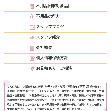
不用品回収対象品目
不用品の行方
スタッフブログ
スタッフ紹介
会社概要
個人情報保護方針
お見積もり・ご相談
こんにちは！ 大阪を中心に京都・神戸・奈良・滋賀・和歌山など関西で皆様のあらゆ
る整理・お片付けのサポートをしているクリニーズです。不用品回収・遺品整理・生前
整理・空家整理・ゴミ屋敷片付けはもちろんの事、廃業・閉業・閉鎖に伴う事業者様の
残置物撤去まで低価格で高品質なサービスをご提供致します。ご家庭の少量の不用品回
収から工場まるごとのお片付けまで不用品の事でお困りの際は「創業21年」の信頼と
実績に基づいた「安心」をご提供できるクリニーズにお任せ下さい。