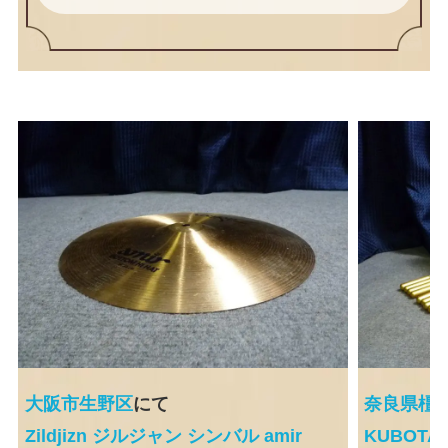
大阪市生野区
にて
奈良県橿
Zildjizn ジルジャン シンバル amir
KUBOTA