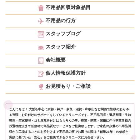
不用品回収対象品目
不用品の行方
スタッフブログ
スタッフ紹介
会社概要
個人情報保護方針
お見積もり・ご相談
こんにちは！ 大阪を中心に京都・神戸・奈良・滋賀・和歌山など関西で皆様のあらゆ
る整理・お片付けのサポートをしているクリニーズです。不用品回収・遺品整理・生前
整理・空家整理・ゴミ屋敷片付けはもちろんの事、廃業・閉業・閉鎖に伴う事業者様の
残置物撤去まで低価格で高品質なサービスをご提供致します。ご家庭の少量の不用品回
収から工場まるごとのお片付けまで不用品の事でお困りの際は「創業21年」の信頼と
実績に基づいた「安心」をご提供できるクリニーズにお任せ下さい。