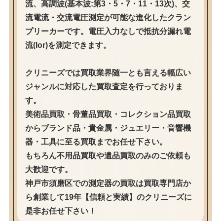
流、高調波(基本波:第3・5・7・11・13次)、交
流電流・交流電圧測定が可能な進化したクラン
プリーカーです。電圧入力なしで抵抗分漏れ電
流(Ior)を測定できます。
クリニーズでは買取業界随一とも言える幅広い
ジャンルに対応した買取査定を行っておりま
す。
美術品買取・骨董品買取・コレクション品買取
からブランド品・貴金属・ジュエリー・音響機
器・工具に至る買取までお任せ下さい。
もちろん不用品買取や遺品買取のみのご依頼も
大歓迎です。
神戸市須磨区での測定器の買取は買取専門店か
ら創業して19年【信頼と実績】のクリニーズに
是非お任せ下さい！