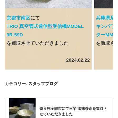
京都市南区
にて
兵庫県尼
TRIO 真空管式通信型受信機MODEL
キンパワー
9R-59D
ターMM5
を買取させていただきました
を買取さ
2024.02.22
カテゴリー:
スタッフブログ
奈良県宇陀市にて三楽 御抹茶碗を買取さ
せていただきました