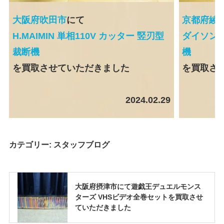
大阪府吹田市
にて
京都府綾
H.MAIMIN 単相110V カッター 竪刃型
ダイソン dy
裁断機
機
を買取させていただきました
を買取さ
2024.02.29
カテゴリー:
スタッフブログ
大阪府摂津市にて遊戯王デュエルモンス
ターズ VHSビデオ全巻セットを買取させ
ていただきました