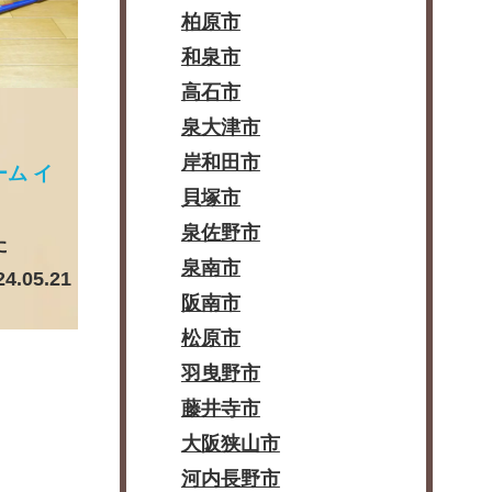
柏原市
和泉市
高石市
泉大津市
岸和田市
ーム イ
貝塚市
泉佐野市
た
泉南市
24.05.21
阪南市
松原市
羽曳野市
藤井寺市
大阪狭山市
河内長野市