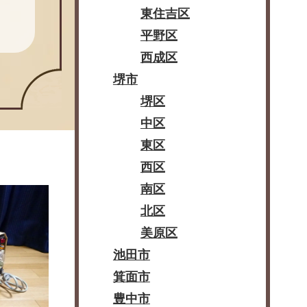
東住吉区
平野区
西成区
堺市
堺区
中区
東区
西区
南区
北区
美原区
池田市
箕面市
豊中市