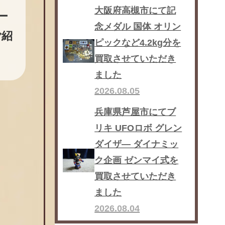
大阪府高槻市にて記
ー
念メダル 国体 オリン
ご紹
ピックなど4.2kg分を
買取させていただき
ました
2026.08.05
兵庫県芦屋市にてブ
リキ UFOロボ グレン
ダイザ― ダイナミッ
ク企画 ゼンマイ式を
買取させていただき
ました
2026.08.04