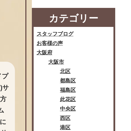
カテゴリー
スタッフブログ
お客様の声
大阪府
大阪市
北区
ドプ
都島区
)サ
福島区
方
此花区
中央区
ム
西区
に
港区