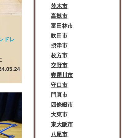
茨木市
高槻市
富田林市
吹田市
ンドレ
摂津市
枚方市
た
交野市
24.05.24
寝屋川市
守口市
門真市
四條畷市
大東市
東大阪市
八尾市