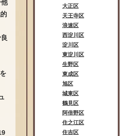
や他
大正区
械的
天王寺区
浪速区
西淀川区
で良
淀川区
東淀川区
生野区
を
東成区
旭区
城東区
ュ
鶴見区
阿倍野区
住之江区
9
住吉区