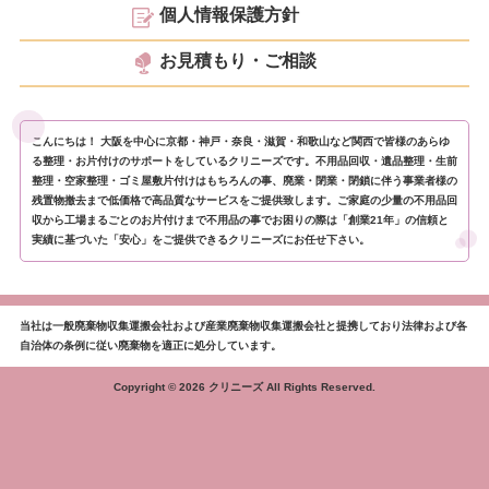
個人情報保護方針
お見積もり・ご相談
こんにちは！ 大阪を中心に京都・神戸・奈良・滋賀・和歌山など関西で皆様のあらゆ
る整理・お片付けのサポートをしているクリニーズです。不用品回収・遺品整理・生前
整理・空家整理・ゴミ屋敷片付けはもちろんの事、廃業・閉業・閉鎖に伴う事業者様の
残置物撤去まで低価格で高品質なサービスをご提供致します。ご家庭の少量の不用品回
収から工場まるごとのお片付けまで不用品の事でお困りの際は「創業21年」の信頼と
実績に基づいた「安心」をご提供できるクリニーズにお任せ下さい。
当社は一般廃棄物収集運搬会社および産業廃棄物収集運搬会社と提携しており法律および各
自治体の条例に従い廃棄物を適正に処分しています。
Copyright © 2026 クリニーズ All Rights Reserved.