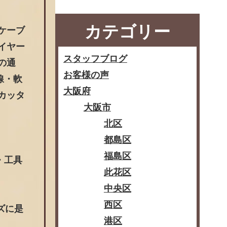
カテゴリー
ケーブ
イヤー
スタッフブログ
の通
お客様の声
線・軟
大阪府
カッタ
大阪市
北区
都島区
福島区
・工具
此花区
中央区
西区
ズに是
港区