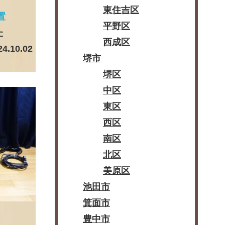
東住吉区
置
平野区
た
西成区
24.10.02
堺市
堺区
中区
東区
西区
南区
北区
美原区
池田市
箕面市
豊中市