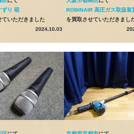
灘区
にて
大阪市都島区
にて
ずり 硯
ROBINAIR 高圧ガス取扱装
せていただきました
を買取させていただきまし
2024.10.03
20
川区
にて
京都府京都市
にて