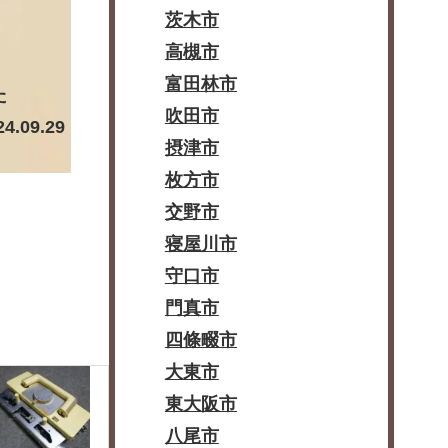
茨木市
高槻市
富田林市
た
吹田市
24.09.29
摂津市
枚方市
交野市
寝屋川市
守口市
門真市
四條畷市
大東市
東大阪市
八尾市