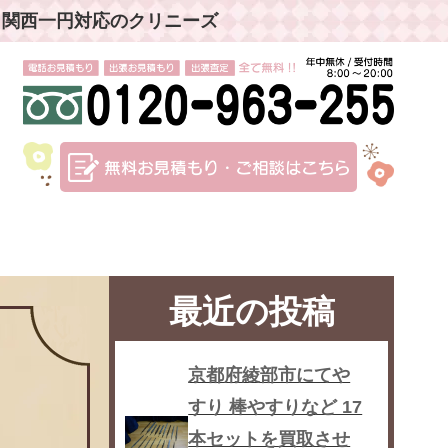
」関西一円対応のクリニーズ
最近の投稿
京都府綾部市にてや
すり 棒やすりなど 17
本セットを買取させ