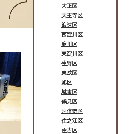
大正区
天王寺区
浪速区
西淀川区
淀川区
東淀川区
生野区
東成区
旭区
城東区
鶴見区
阿倍野区
住之江区
住吉区