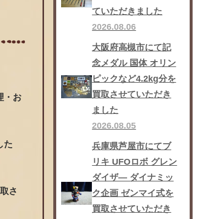
ていただきました
2026.08.06
大阪府高槻市にて記
念メダル 国体 オリン
ピックなど4.2kg分を
買取させていただき
理・お
ました
2026.08.05
した
兵庫県芦屋市にてブ
リキ UFOロボ グレン
ダイザ― ダイナミッ
買取さ
ク企画 ゼンマイ式を
買取させていただき