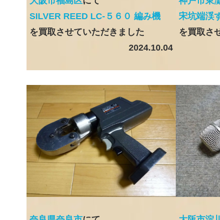
大阪市福島区
にて
神戸市東
SILVER REED LC-５６０ 編み機
宋坑端渓す
を買取させていただきました
を買取さ
2024.10.04
奈良県奈良市
にて
大阪市淀