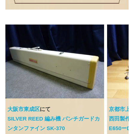
大阪市東成区
にて
京都市上
SILVER REED 編み機 パンチガードカ
西田製作所
ンタンファイン SK-370
E650ーD