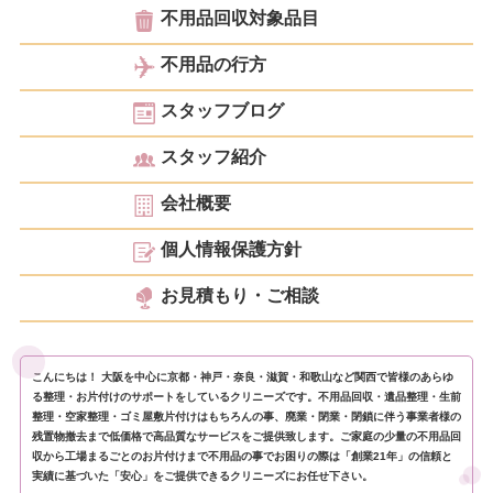
不用品回収対象品目
不用品の行方
スタッフブログ
スタッフ紹介
会社概要
個人情報保護方針
お見積もり・ご相談
こんにちは！ 大阪を中心に京都・神戸・奈良・滋賀・和歌山など関西で皆様のあらゆ
る整理・お片付けのサポートをしているクリニーズです。不用品回収・遺品整理・生前
整理・空家整理・ゴミ屋敷片付けはもちろんの事、廃業・閉業・閉鎖に伴う事業者様の
残置物撤去まで低価格で高品質なサービスをご提供致します。ご家庭の少量の不用品回
収から工場まるごとのお片付けまで不用品の事でお困りの際は「創業21年」の信頼と
実績に基づいた「安心」をご提供できるクリニーズにお任せ下さい。