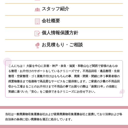
スタッフ紹介
会社概要
個人情報保護方針
お見積もり・ご相談
こんにちは！ 大阪を中心に京都・神戸・奈良・滋賀・和歌山など関西で皆様のあらゆ
る整理・お片付けのサポートをしているクリニーズです。不用品回収・遺品整理・生前
整理・空家整理・ゴミ屋敷片付けはもちろんの事、廃業・閉業・閉鎖に伴う事業者様の
残置物撤去まで低価格で高品質なサービスをご提供致します。ご家庭の少量の不用品回
収から工場まるごとのお片付けまで不用品の事でお困りの際は「創業21年」の信頼と
実績に基づいた「安心」をご提供できるクリニーズにお任せ下さい。
当社は一般廃棄物収集運搬会社および産業廃棄物収集運搬会社と提携しており法律および各
自治体の条例に従い廃棄物を適正に処分しています。