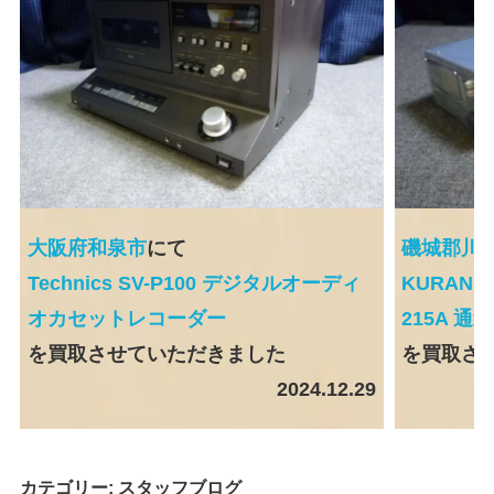
大阪府和泉市
にて
磯城郡川
Technics SV-P100 デジタルオーディ
KURANIS
オカセットレコーダー
215A 
を買取させていただきました
を買取さ
2024.12.29
カテゴリー:
スタッフブログ