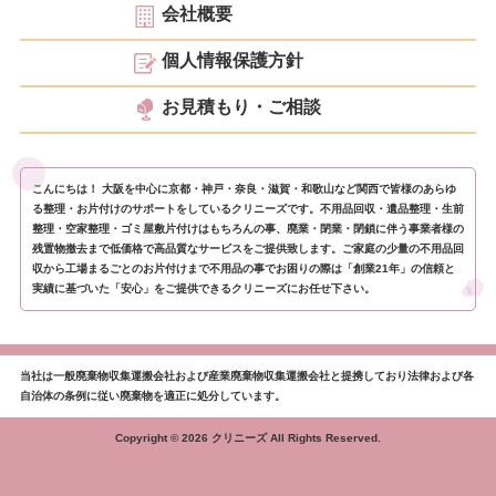
会社概要
個人情報保護方針
お見積もり・ご相談
こんにちは！ 大阪を中心に京都・神戸・奈良・滋賀・和歌山など関西で皆様のあらゆ
る整理・お片付けのサポートをしているクリニーズです。不用品回収・遺品整理・生前
整理・空家整理・ゴミ屋敷片付けはもちろんの事、廃業・閉業・閉鎖に伴う事業者様の
残置物撤去まで低価格で高品質なサービスをご提供致します。ご家庭の少量の不用品回
収から工場まるごとのお片付けまで不用品の事でお困りの際は「創業21年」の信頼と
実績に基づいた「安心」をご提供できるクリニーズにお任せ下さい。
当社は一般廃棄物収集運搬会社および産業廃棄物収集運搬会社と提携しており法律および各
自治体の条例に従い廃棄物を適正に処分しています。
Copyright © 2026 クリニーズ All Rights Reserved.