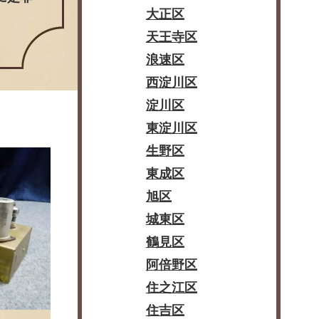
大正区
天王寺区
浪速区
西淀川区
淀川区
東淀川区
生野区
東成区
旭区
城東区
鶴見区
阿倍野区
住之江区
住吉区