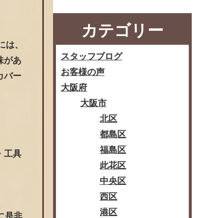
カテゴリー
みには、
スタッフブログ
味があ
お客様の声
カバー
大阪府
大阪市
北区
都島区
福島区
・工具
此花区
中央区
西区
港区
に是非