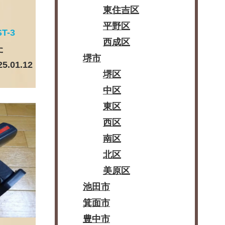
東住吉区
平野区
T-3
西成区
た
堺市
25.01.12
堺区
中区
東区
西区
南区
北区
美原区
池田市
箕面市
豊中市