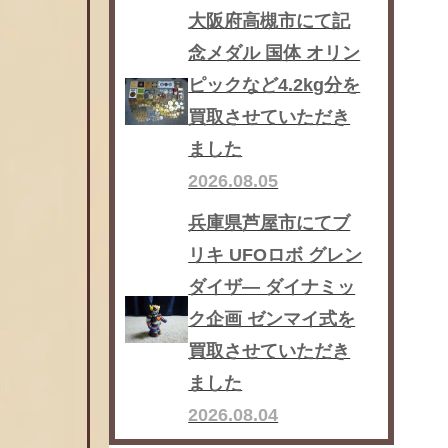
大阪府高槻市にて記
念メダル 国体 オリン
ピックなど4.2kg分を
買取させていただき
ました
2026.08.05
兵庫県芦屋市にてブ
リキ UFOロボ グレン
ダイザ― ダイナミッ
ク企画 ゼンマイ式を
買取させていただき
ました
2026.08.04