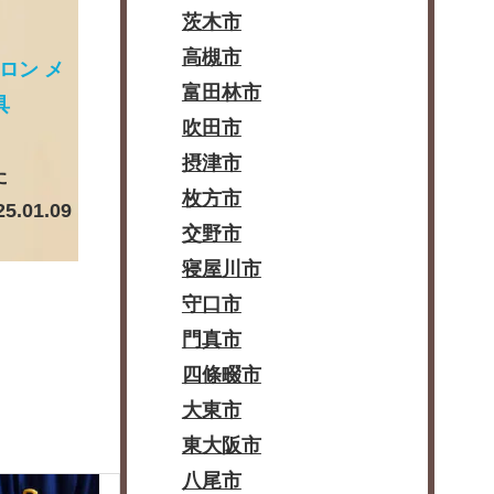
茨木市
高槻市
スロン メ
富田林市
具
吹田市
摂津市
た
枚方市
25.01.09
交野市
寝屋川市
守口市
門真市
四條畷市
大東市
東大阪市
八尾市