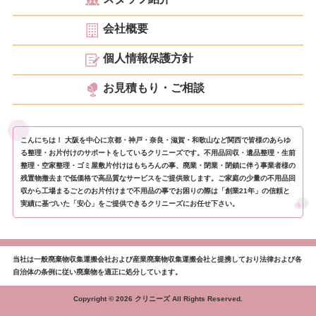
会社概要
個人情報保護方針
お見積もり・ご相談
こんにちは！ 大阪を中心に京都・神戸・奈良・滋賀・和歌山など関西で皆様のあらゆ
る整理・お片付けのサポートをしているクリニーズです。不用品回収・遺品整理・生前
整理・空家整理・ゴミ屋敷片付けはもちろんの事、廃業・閉業・閉鎖に伴う事業者様の
残置物撤去まで低価格で高品質なサービスをご提供致します。ご家庭の少量の不用品回
収から工場まるごとのお片付けまで不用品の事でお困りの際は「創業21年」の信頼と
実績に基づいた「安心」をご提供できるクリニーズにお任せ下さい。
当社は一般廃棄物収集運搬会社および産業廃棄物収集運搬会社と提携しており法律および各
自治体の条例に従い廃棄物を適正に処分しています。
Copyright © 2026 クリニーズ All Rights Reserved.