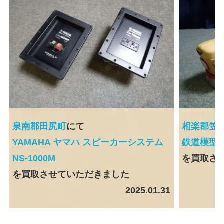
泉南郡田尻町
にて
相楽郡笠
YAMAHA ヤマハ スピーカーシステム
鉄道模型 
NS-1000M
を買取さ
を買取させていただきました
2025.01.31