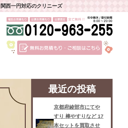
」関西一円対応のクリニーズ
最近の投稿
京都府綾部市にてや
すり 棒やすりなど 17
本セットを買取させ