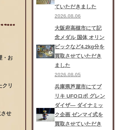
ていただきました
2026.08.06
大阪府高槻市にて記
念メダル 国体 オリン
ピックなど4.2kg分を
買取させていただき
理・お
ました
2026.08.05
たクリ
兵庫県芦屋市にてブ
リキ UFOロボ グレン
ダイザ― ダイナミッ
取させ
ク企画 ゼンマイ式を
買取させていただき