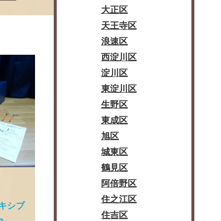
大正区
天王寺区
浪速区
西淀川区
淀川区
東淀川区
生野区
東成区
旭区
城東区
鶴見区
阿倍野区
住之江区
レキシブ
住吉区