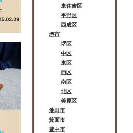
8
東住吉区
た
平野区
25.02.09
西成区
堺市
堺区
中区
東区
西区
南区
北区
美原区
池田市
箕面市
豊中市
刻