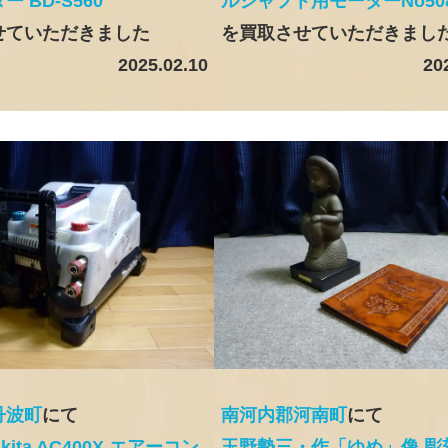
 BD-S560
ルシャフト用モーターNo50
せていただきました
を買取させていただきまし
2025.02.10
20
丹波町
にて
南河内郡河南町
にて
kita AC400X エアーコン
玉野勢三・作「ゆめ」像 彫