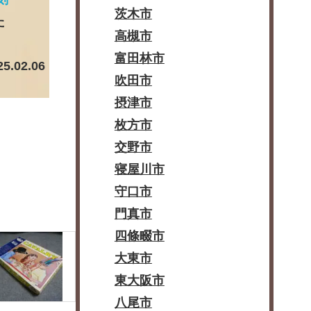
茨木市
た
高槻市
富田林市
25.02.06
吹田市
摂津市
枚方市
交野市
寝屋川市
守口市
門真市
四條畷市
大東市
東大阪市
八尾市