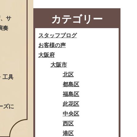
カテゴリー
ず、サ
演奏
スタッフブログ
お客様の声
大阪府
大阪市
北区
・工具
都島区
福島区
此花区
ーズに
中央区
西区
港区