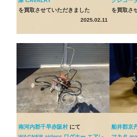
隊 CAVALRY
クレコーダー
を買取させていただきました
を買取さ
2025.02.11
南河内郡千早赤阪村
にて
船井郡京
WAGNER airless ワグナー エアレ
マキタ ma