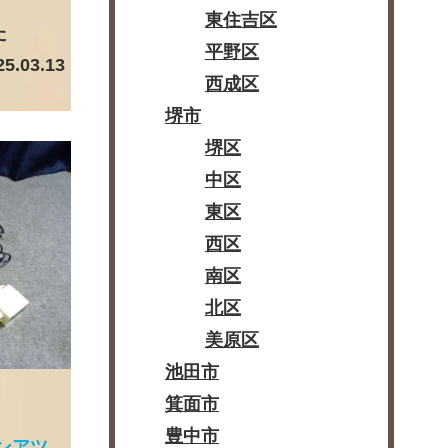
東住吉区
た
平野区
25.03.13
西成区
堺市
堺区
中区
東区
西区
南区
北区
美原区
池田市
箕面市
豊中市
ンアツ