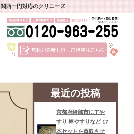
」関西一円対応のクリニーズ
最近の投稿
京都府綾部市にてや
すり 棒やすりなど 17
本セットを買取させ