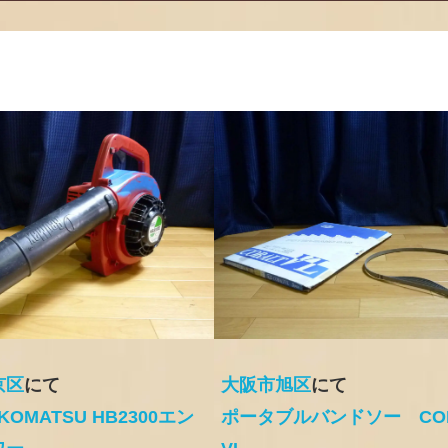
京区
にて
大阪市旭区
にて
 KOMATSU HB2300エン
ポータブルバンドソー COB