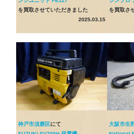
ンジユニット FE127
ジンブロ
を買取させていただきました
を買取さ
2025.03.15
神戸市須磨区
にて
大阪市生
SUZUKI SV700H 発電機
Nationa