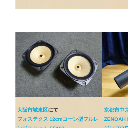
大阪市城東区
にて
京都市中
フォステクス 12cmコーン型フルレ
ZENOAH