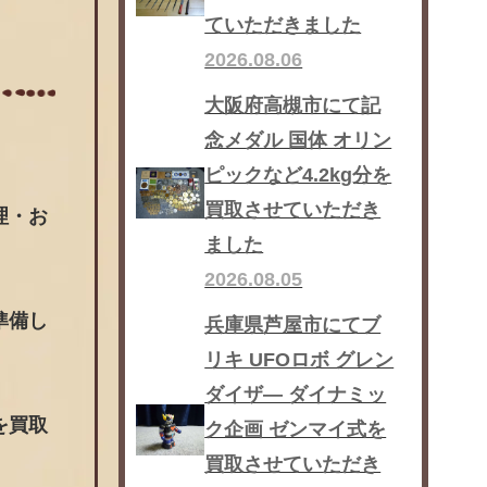
ていただきました
2026.08.06
大阪府高槻市にて記
念メダル 国体 オリン
ピックなど4.2kg分を
買取させていただき
理・お
ました
2026.08.05
準備し
兵庫県芦屋市にてブ
リキ UFOロボ グレン
ダイザ― ダイナミッ
を買取
ク企画 ゼンマイ式を
買取させていただき