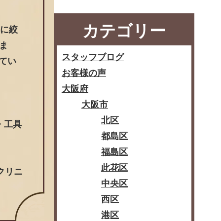
カテゴリー
みに絞
ま
スタッフブログ
てい
お客様の声
大阪府
大阪市
北区
・工具
都島区
福島区
此花区
クリニ
中央区
西区
港区