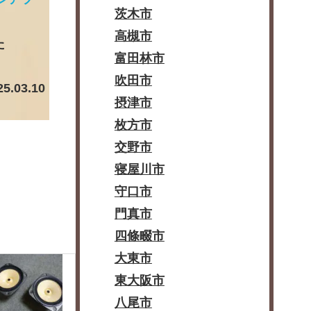
茨木市
高槻市
た
富田林市
吹田市
25.03.10
摂津市
枚方市
交野市
寝屋川市
守口市
門真市
四條畷市
大東市
東大阪市
八尾市