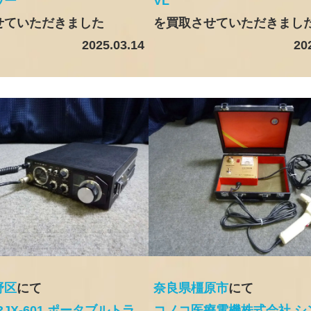
ワー
VL
せていただきました
を買取させていただきまし
2025.03.14
20
野区
にて
奈良県橿原市
にて
l RJX-601 ポータブルトラ
コノコ医療電機株式会社 シ