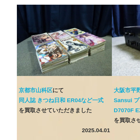
京都市山科区
にて
大阪市平
同人誌 きつね日和 ER04など一式
Sansui
を買取させていただきました
D7070F 
を買取さ
2025.04.01