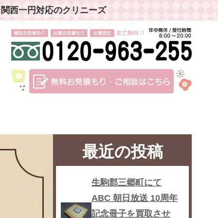
」関西一円対応のクリニーズ
最近の投稿
生駒郡三郷町にて
ABC 朝日放送 10周年
記念冊子を買取させ