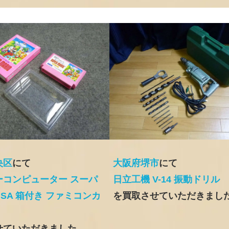
央区
にて
大阪府堺市
にて
ーコンピューター スーパ
日立工機 V-14 振動ドリル
SA 箱付き ファミコンカ
を買取させていただきまし
せていただきました