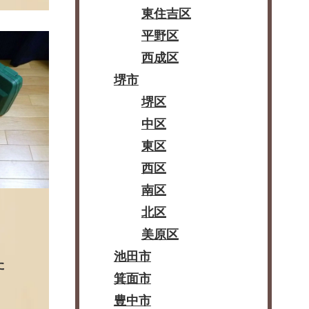
東住吉区
平野区
西成区
堺市
堺区
中区
東区
西区
南区
北区
美原区
池田市
た
箕面市
豊中市