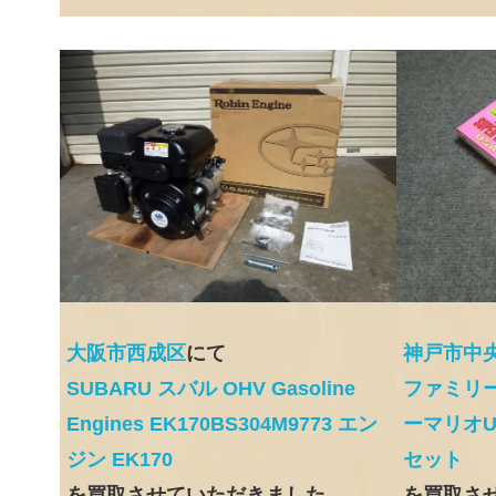
大阪市西成区
にて
神戸市中
SUBARU スバル OHV Gasoline
ファミリ
Engines EK170BS304M9773 エン
ーマリオU
ジン EK170
セット
を買取させていただきました
を買取さ