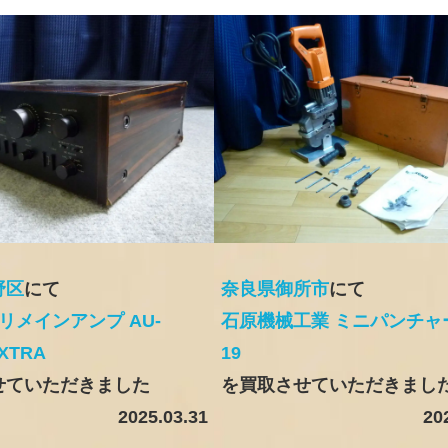
野区
にて
奈良県御所市
にて
 プリメインアンプ AU-
石原機械工業 ミニパンチャー
EXTRA
19
せていただきました
を買取させていただきまし
2025.03.31
20