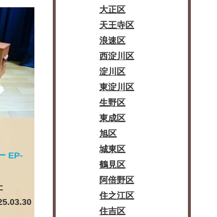
大正区
天王寺区
浪速区
西淀川区
淀川区
東淀川区
生野区
東成区
旭区
城東区
 EP-
鶴見区
阿倍野区
た
住之江区
25.03.30
住吉区