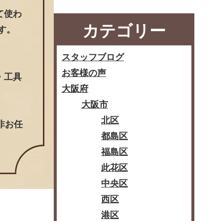
て使わ
カテゴリー
す。
スタッフブログ
お客様の声
・工具
大阪府
大阪市
北区
非お任
都島区
福島区
此花区
中央区
西区
港区