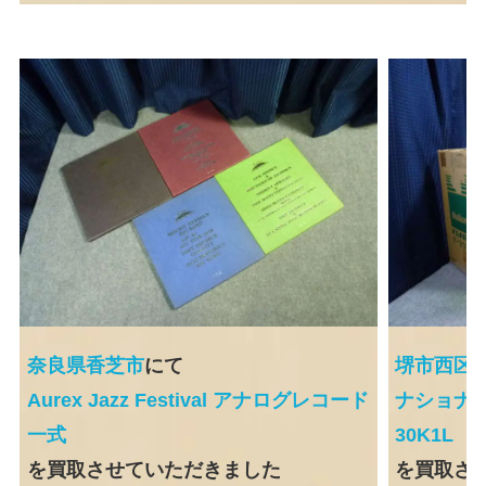
奈良県香芝市
にて
堺市西区
Aurex Jazz Festival アナログレコード
ナショナル
一式
30K1L
を買取させていただきました
を買取さ