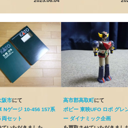
2025.06.04
20
大阪市
にて
高市郡高取町
にて
 Nゲージ 10-456 157系
ポピー 東映UFO ロボ グレ
５両セット
ー ダイナミック企画
せていただきました
を買取させていただきまし