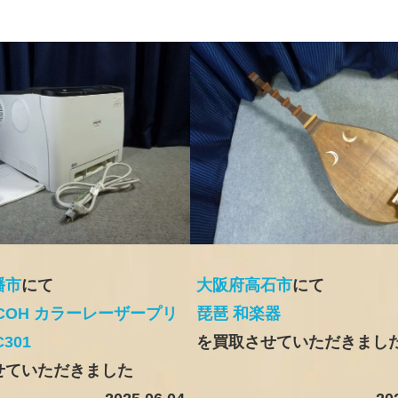
幡市
にて
大阪府高石市
にて
ICOH カラーレーザープリ
琵琶 和楽器
301
を買取させていただきまし
せていただきました