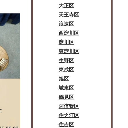
大正区
天王寺区
浪速区
西淀川区
淀川区
東淀川区
生野区
東成区
旭区
城東区
鶴見区
阿倍野区
た
住之江区
住吉区