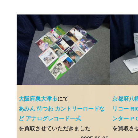
大阪府泉大津市
にて
京都府八
あみん 待つわ カントリーロードな
リコー R
ど アナログレコード一式
ンター P C
を買取させていただきました
を買取さ