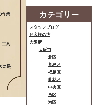
カテゴリー
の作業
スタッフブログ
お客様の声
大阪府
・工具
大阪市
北区
都島区
ズに是
福島区
此花区
中央区
西区
港区