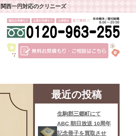
」関西一円対応のクリニーズ
最近の投稿
生駒郡三郷町にて
ABC 朝日放送 10周年
記念冊子を買取させ