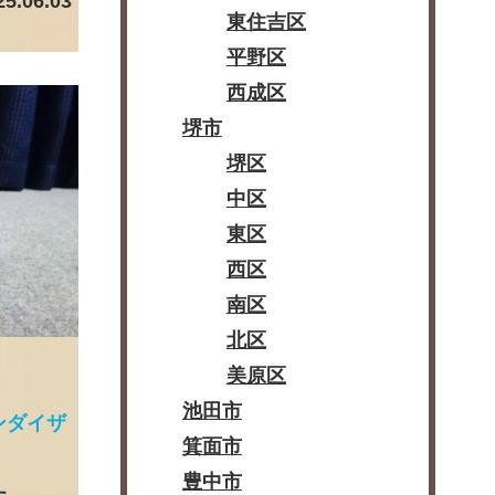
25.06.03
東住吉区
平野区
西成区
堺市
堺区
中区
東区
西区
南区
北区
美原区
池田市
ンダイザ
箕面市
豊中市
た