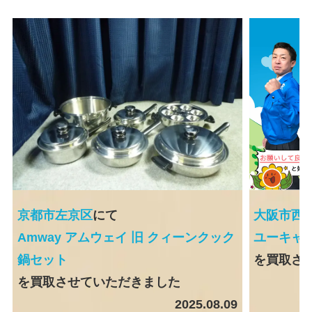
大阪市西
京都市左京区
にて
ユーキャ
Amway アムウェイ 旧 クィーンクック
を買取さ
鍋セット
を買取させていただきました
2025.08.09