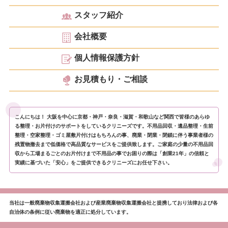
スタッフ紹介
会社概要
個人情報保護方針
お見積もり・ご相談
こんにちは！ 大阪を中心に京都・神戸・奈良・滋賀・和歌山など関西で皆様のあらゆ
る整理・お片付けのサポートをしているクリニーズです。不用品回収・遺品整理・生前
整理・空家整理・ゴミ屋敷片付けはもちろんの事、廃業・閉業・閉鎖に伴う事業者様の
残置物撤去まで低価格で高品質なサービスをご提供致します。ご家庭の少量の不用品回
収から工場まるごとのお片付けまで不用品の事でお困りの際は「創業21年」の信頼と
実績に基づいた「安心」をご提供できるクリニーズにお任せ下さい。
当社は一般廃棄物収集運搬会社および産業廃棄物収集運搬会社と提携しており法律および各
自治体の条例に従い廃棄物を適正に処分しています。