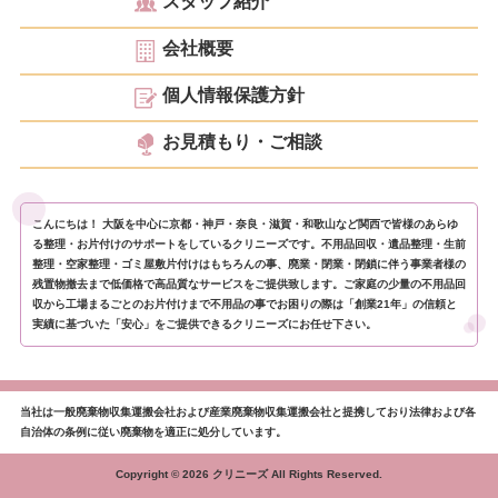
スタッフ紹介
会社概要
個人情報保護方針
お見積もり・ご相談
こんにちは！ 大阪を中心に京都・神戸・奈良・滋賀・和歌山など関西で皆様のあらゆ
る整理・お片付けのサポートをしているクリニーズです。不用品回収・遺品整理・生前
整理・空家整理・ゴミ屋敷片付けはもちろんの事、廃業・閉業・閉鎖に伴う事業者様の
残置物撤去まで低価格で高品質なサービスをご提供致します。ご家庭の少量の不用品回
収から工場まるごとのお片付けまで不用品の事でお困りの際は「創業21年」の信頼と
実績に基づいた「安心」をご提供できるクリニーズにお任せ下さい。
当社は一般廃棄物収集運搬会社および産業廃棄物収集運搬会社と提携しており法律および各
自治体の条例に従い廃棄物を適正に処分しています。
Copyright © 2026 クリニーズ All Rights Reserved.