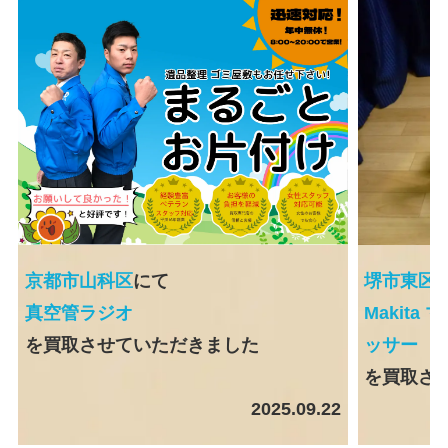
京都市山科区
にて
堺市東区
真空管ラジオ
Makita
を買取させていただきました
ッサー
を買取さ
2025.09.22